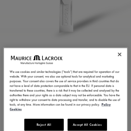
CORREA DE GOMA
BLANCA
We use cookies and similar technologies (“tools”) that are required for operation of our
ML822-005084
website. With your consent, we also use optional tools for analytical and marketing
purposes. Your consent also covers the use of service providers in third countries that do
250,00 €
IVA incl.
not have a level of data protection comparable to that in the EU. If personal data is
transferred to these countries, there is a risk that it may be collected and analysed by the
authorities there and your rights as a data subject may not be enforceable. You have the
right to withdraw your consent to data processing and transfer, and to disable the use of
ENCONTRAR UNA TIENDA
tools, at any time. More information can be found in our privacy policy.
Policy
Cookies
Entrega en 5 - 6 días
Reject All
Accept All Cookies