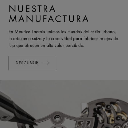
NUESTRA
PT6248
ANCHO:
22 mm
MANUFACTURA
SISTEMA EASY CHANGE DISPONIBLE:
Yes
En Maurice Lacroix unimos los mundos del estilo urbano,
la artesanía suiza y la creatividad para fabricar relojes de
lujo que ofrecen un alto valor percibido.
DESCUBRIR