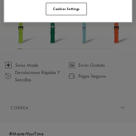
Disponible en 23 variaciones
Cookies Settings
Swiss Made
Envío Gratuito
Devoluciones Rápidas Y
Pagos Seguros
Sencillas
CORREA
PULSERA/CORREA:
Blanco, correa de caucho, con el
grabado "Maurice Lacroix"
#MasterYourTime
COMPATIBILIDAD:
Compatible con las referencias