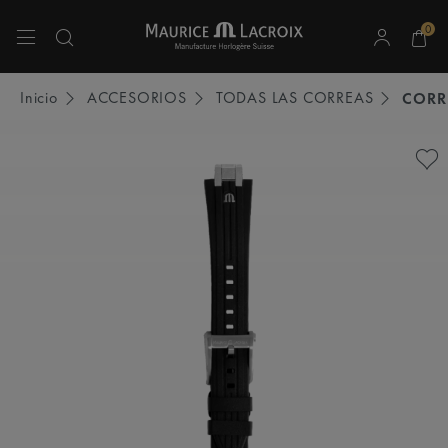
0
Utiliza las teclas de flecha hacia arriba y hacia abajo para navegar por los resulta
Inicio
ACCESORIOS
TODAS LAS CORREAS
CORR