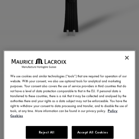
CORREA DE GOMA
NEGRA
We use cookies and similar technologies (“tools”) that are required for operation of our
ML822-005028
website. With your consent, we also use optional tools for analytical and marketing
purposes. Your consent also covers the use of service providers in third countries that do
250,00 €
IVA incl.
not have a level of data protection comparable to that in the EU. If personal data is
transferred to these countries, there is a risk that it may be collected and analysed by the
authorities there and your rights as a data subject may not be enforceable. You have the
right to withdraw your consent to data processing and transfer, and to disable the use of
ENCONTRAR UNA TIENDA
tools, at any time. More information can be found in our privacy policy.
Policy
Cookies
Entrega en 5 - 6 días
Reject All
Accept All Cookies