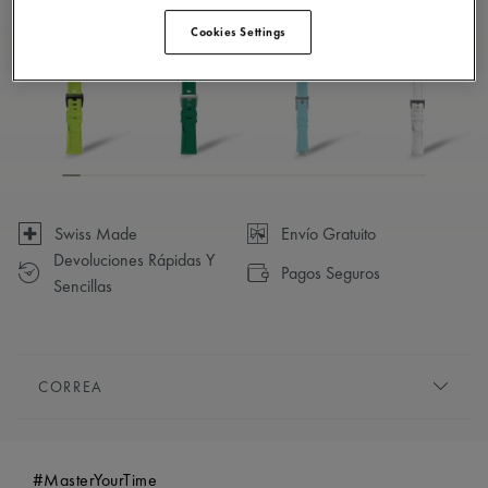
Disponible en 23 variaciones
Cookies Settings
Swiss Made
Envío Gratuito
Devoluciones Rápidas Y
Pagos Seguros
Sencillas
CORREA
PULSERA/CORREA:
Negro, correa de caucho, con el
logotipo "m" de Maurice Lacroix
#MasterYourTime
COMPATIBILIDAD:
Compatible con las referencias