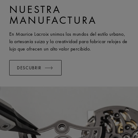
NUESTRA
AI6038 y AI6088
ANCHO:
25 mm
MANUFACTURA
SISTEMA EASY CHANGE DISPONIBLE:
Yes
En Maurice Lacroix unimos los mundos del estilo urbano,
la artesanía suiza y la creatividad para fabricar relojes de
lujo que ofrecen un alto valor percibido.
DESCUBRIR