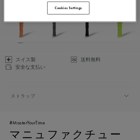
Cookies Settings
スイス製
送料無料
安全な支払い
ストラップ
ブレスレット/ストラップ:
グリーン, ラバーストラ
ップ, モーリス・ラクロアの「m」ロゴが特徴
#MasterYourTime
互換性:
AI1118、AI6008、AI6058、AI6158のモデル
マニュファクチュー
と互換性あり
幅:
25mm