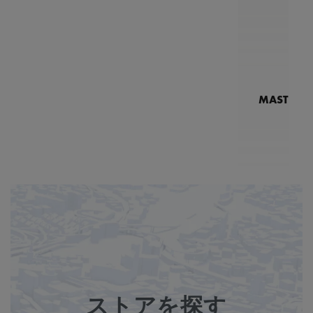
MASTERPI
N
MP7
ストアを探す