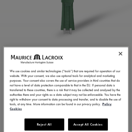
グリーンラバーストラ
ップ
We use cookies and similar technologies (“tools”) that are required for operation of our
ML822-005025
website. With your consent, we also use optional tools for analytical and marketing
purposes. Your consent also covers the use of service providers in third countries that do
¥ 39,600
税込
not have a level of data protection comparable to that in the EU. If personal data is
transferred to these countries, there is a risk that it may be collected and analysed by the
authorities there and your rights as a data subject may not be enforceable. You have the
right to withdraw your consent to data processing and transfer, and to disable the use of
お問い合せ
tools, at any time. More information can be found in our privacy policy.
Policy
Cookies
Reject All
Accept All Cookies
23 バリエーションで利用可能