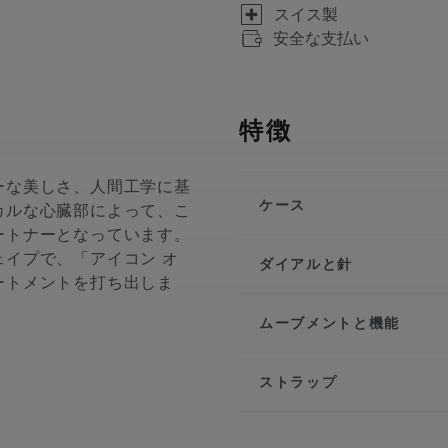
スイス製
安全な支払い
特徴
ーな美しさ、人間工学に基
ケース
カルな心臓部によって、こ
ートナーとなっています。
直径:
42 mm
イプで、「アイコン オ
ダイアルと針
素材:
ステンレスステ
ートメントを打ち出しま
仕上げ:
サテン仕上げ
ダイアル:
クル・ド・
高さ:
11mm
ムーブメントと機能
アワーマーカー:
イン
フロントガラス:
サフ
ホワイトのスーパール
ムーブメントの種類:
止コーティング
針:
ローズゴールドプレ
ストラップ
機能:
ケースバック:
無反射
特別な針:
ローズゴー
- 3時位置に日付表示
ラスを使用したオープ
ブレスレット/ストラ
- 時・分・秒表示
ベゼル:
6つの「爪」
ップ, モーリス・ラ