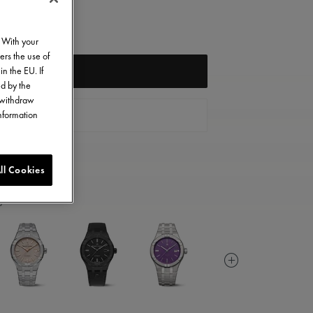
. With your
ers the use of
in the EU. If
入荷通知登録
ed by the
o withdraw
information
お問い合せ
ll Cookies
能