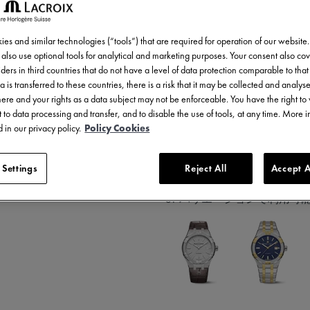
¥ 337,700
税込
es and similar technologies (“tools”) that are required for operation of our website
also use optional tools for analytical and marketing purposes. Your consent also cov
ders in third countries that do not have a level of data protection comparable to that 
a is transferred to these countries, there is a risk that it may be collected and analys
there and your rights as a data subject may not be enforceable. You have the right t
 to data processing and transfer, and to disable the use of tools, at any time. More 
 in our privacy policy.
Policy Cookies
2年保証
 Settings
Reject All
Accept A
31 バリエーションで利用可