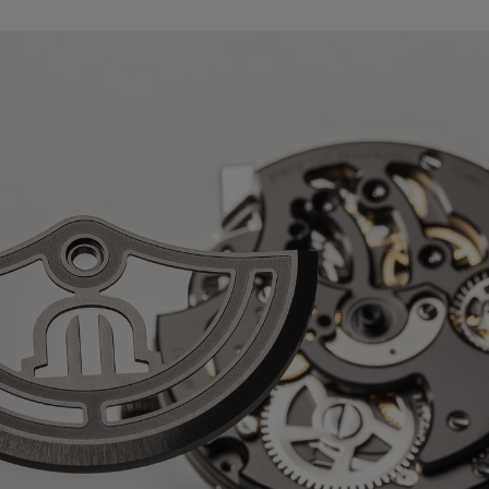
ーブメント ML115
リューズ
メントバックル
間
ンレススティール
ルシステムに対応:
はい
のムーブメント、ペルラージュ装飾
ーターにコート・ド・ジュネーブ装