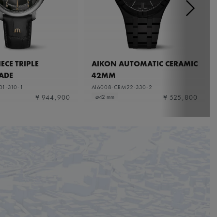
ECE TRIPLE
AIKON AUTOMATIC CERAMIC
ADE
42MM
01-310-1
AI6008-CRM22-330-2
¥ 944,900
¥ 525,800
⌀42 mm