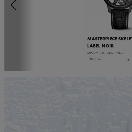
MASTERPIECE SKEL
LABEL NOIR
MP7228-DLB04-090-2
¥ 
⌀43 mm