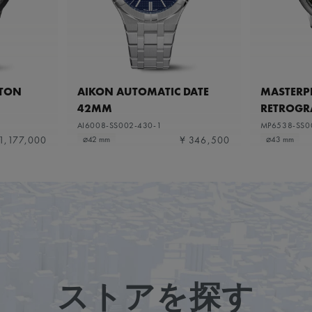
ETON
AIKON AUTOMATIC DATE
MASTERPI
42MM
RETROGR
AI6008-SS002-430-1
MP6538-SS0
1,177,000
¥ 346,500
⌀42 mm
⌀43 mm
ストアを探す