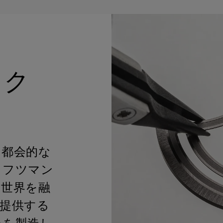
キャリバー:
自動巻きム
リューズ:
ねじ込み式
バックル:
デュプロイ
パワーリザーブ:
38時
防水性:
20気圧防水
バックルの素材:
ステ
周波数:
毎時28,800回
イージーチェンジャブ
装飾:
ロジウムメッキ
とコリマソン装飾、ロ
飾
ァク
ジュエリー:
26
、都会的な
ラフツマン
の世界を融
提供する