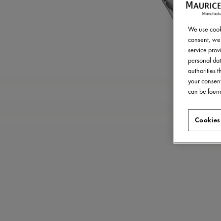
We use cooki
consent, we 
service provi
personal dat
authorities 
your consent
can be found
Cookies