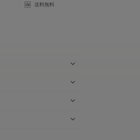
送料無料
ィール
とポリッシュ仕上げ
パリ装飾
デックス, ローズゴールドプレート,
ァイアクリスタル、ダブル無反射防
ミノバ
自動巻き
ート, ホワイトのスーパールミノバ
コーティングを施したサファイアガ
ルドプレートの秒針
ンケースバック
ップ:
ブラウン, カーフレザーストラ
がデザインされたベゼル
クロアの「m」ロゴが特徴