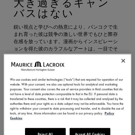
大き過ぎるキャン
バスはない
鋭い視点と学びへの熱意により、バンコクで生
まれ育った彼は競争の激しい世界でもひと際存
在感を放っています。漫画からインスピレーシ
ョンを得た彼のカラフルなアートは、一目でそ
れとわかる三つ目の宇宙人、LOOOKを中心に展
開されます。ストリートの壁からギャラリーの
魅惑的なキャンバスまで、Benzillaの作品はカラ
フルな世界へと誘い、私たちを微笑ませ、考え
We use cookies and similar technologies (“tools”) that are required for operation of our
させることを目的としています。
website. With your consent, we also use optional tools for analytical and marketing
purposes. Your consent also covers the use of service providers in third countries that do
not have a level of data protection comparable to that in the EU. If personal data is
transferred to these countries, there is a risk that it may be collected and analysed by the
authorities there and your rights as a data subject may not be enforceable. You have the
right to withdraw your consent to data processing and transfer, and to disable the use of
tools, at any time. More information can be found in our privacy policy.
Policy
Cookies
Reject All
Accept All Cookies