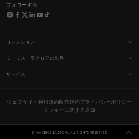
フォローする
コレクション
MASTERPIECE
AIKON
モーリス・ラクロアの世界
1975
ニュース
PONTOS
プレスルーム
サービス
ELIROS
ブランド
サービス
FIABA
パートナーシップ
お手入れのアドバイス
新製品
フレンド・オブ・ザ・ブランド
取扱説明書
ウェブサイト利用規約
販売規約
プライバシーポリシー
ウィメンズ
サービスと料金
クッキーに関する通知
メンズ
お問い合せ
すべてのウォッチ
店舗検索
FAQ（よくあるご質問）
© MAURICE LACROIX. ALL RIGHTS RESERVED
エクストラネット