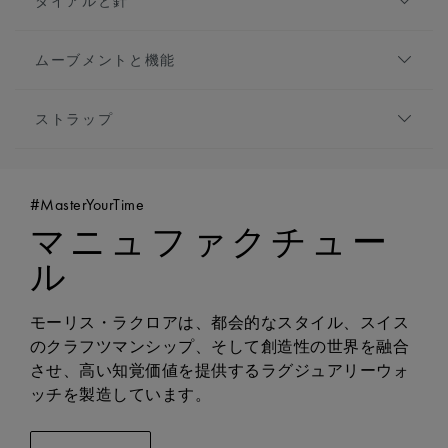
ダイアルと針
1975コレクション。新しさを感じさせる一方で、定番と
素材:
ローズゴールドのPVD加工ステンレススティ
して愛されてきたモーリス・ラクロアならではの要素が
ール
ダイアル:
ブラック, サンブラッシュ仕上げ
詰まっています。
仕上げ:
サテン仕上げとポリッシュ仕上げ
ムーブメントと機能
アワーマーカー:
インデックス, ローズゴールドプ
高さ:
10mm
レート
ムーブメントの種類:
自動巻き
フロントガラス:
サファイアクリスタル、ダブル無
針:
ローズゴールドプレート, ホワイトのスーパー
ストラップ
機能:
反射防止コーティング
ルミノバ
- 3時位置に日付表示
ケースバック:
サファイアガラスを使用したオープ
ブレスレット/ストラップ:
ツートーンステンレス
特別な針:
ローズゴールドプレートの秒針
- 時・分・秒表示
ンケースバック
スティール製ローズゴールドpvdブレスレット
キャリバー:
自動巻きムーブメント ML115
リューズ:
カボションが装飾されたリューズ
#MasterYourTime
幅:
20mm
パワーリザーブ:
38時間
防水性:
10気圧防水
マニュファクチュー
イージーチェンジャブルシステムに対応:
はい
周波数:
毎時28,800回
ル
ジュエリー:
26
モーリス・ラクロアは、都会的なスタイル、スイス
のクラフツマンシップ、そして創造性の世界を融合
させ、高い知覚価値を提供するラグジュアリーウォ
ッチを製造しています。