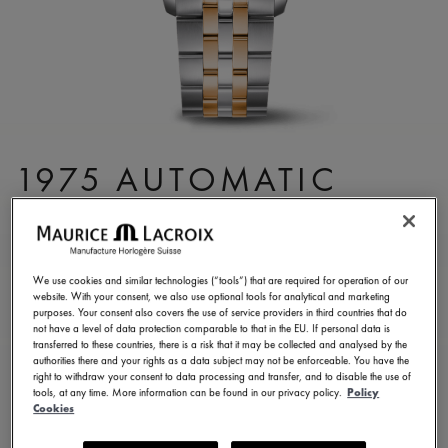
1975 AUTOMATIC
DUOTONE 40MM
756008-PVP12-330-1
We use cookies and similar technologies (“tools”) that are required for operation of our
¥ 277,500
税込
website. With your consent, we also use optional tools for analytical and marketing
purposes. Your consent also covers the use of service providers in third countries that do
not have a level of data protection comparable to that in the EU. If personal data is
transferred to these countries, there is a risk that it may be collected and analysed by the
お問い合せ
authorities there and your rights as a data subject may not be enforceable. You have the
right to withdraw your consent to data processing and transfer, and to disable the use of
tools, at any time. More information can be found in our privacy policy.
Policy
Cookies
2年保証