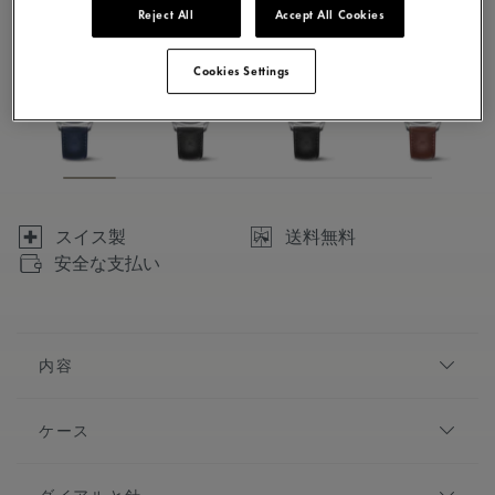
Reject All
Accept All Cookies
10 バリエーションで利用可能
Cookies Settings
スイス製
送料無料
安全な支払い
内容
エレガントなスタイルと流麗なプロポーションに恵まれ
ケース
た1975コレクションは、ヴィンテージの雰囲気を醸し出
しながら、同時にこの先も色あせることのない魅力を約
直径:
40 mm
束します。端正で洗練され、高い知覚価値を提供する