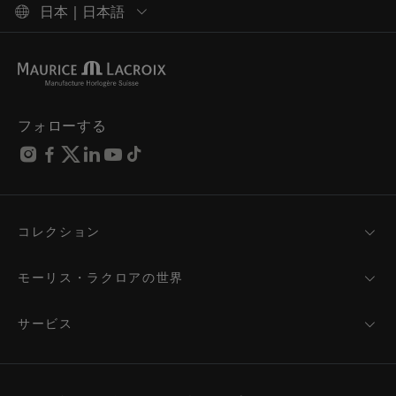
日本 | 日本語
フォローする
コレクション
MASTERPIECE
AIKON
モーリス・ラクロアの世界
1975
ニュース
PONTOS
プレスルーム
サービス
ELIROS
ブランド
サービス
FIABA
パートナーシップ
お手入れのアドバイス
新製品
フレンド・オブ・ザ・ブランド
取扱説明書