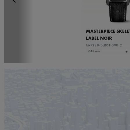
MASTERPIECE SKEL
LABEL NOIR
MP7228-DLB04-090-2
¥ 
⌀43 mm