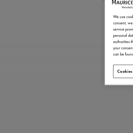
We use cooki
consent, we 
service provi
personal dat
authorities 
your consent
can be found
Cookies