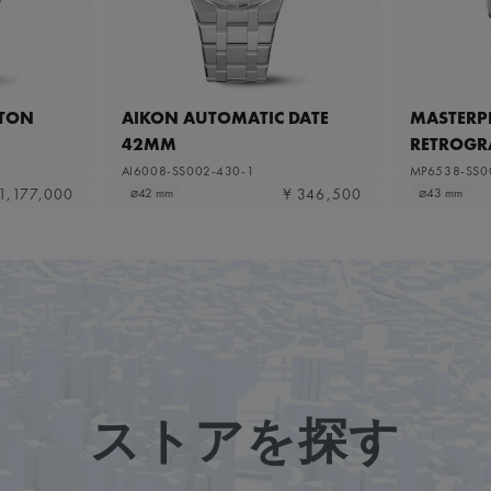
ETON
AIKON AUTOMATIC DATE
MASTERPI
42MM
RETROGR
AI6008-SS002-430-1
MP6538-SS0
1,177,000
¥ 346,500
⌀42 mm
⌀43 mm
ストアを探す