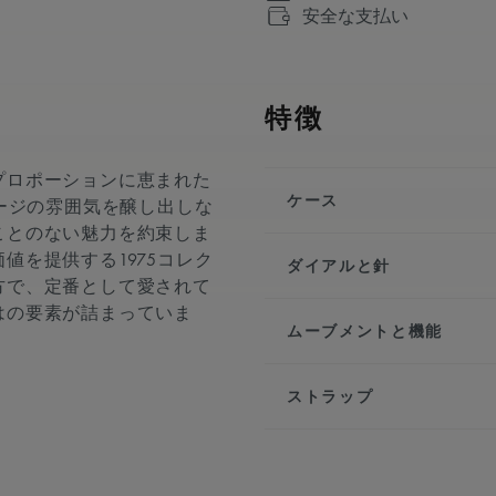
安全な支払い
特徴
プロポーションに恵まれた
ケース
テージの雰囲気を醸し出しな
ことのない魅力を約束しま
直径:
40 mm
値を提供する1975コレク
ダイアルと針
素材:
ステンレスステ
方で、定番として愛されて
仕上げ:
サテン仕上げ
はの要素が詰まっていま
ダイアル:
シルバー, 
高さ:
10mm
ムーブメントと機能
ント
フロントガラス:
サフ
アワーマーカー:
イン
ムーブメントの種類:
止コーティング
針:
ロジウムプレート
ストラップ
機能:
リューズ:
カボション
特別な針:
ロジウムメ
- クロノグラフ：セン
防水性:
10気圧防水
イージーチェンジャブ
分カウンター、6時位置
- 時・分表示