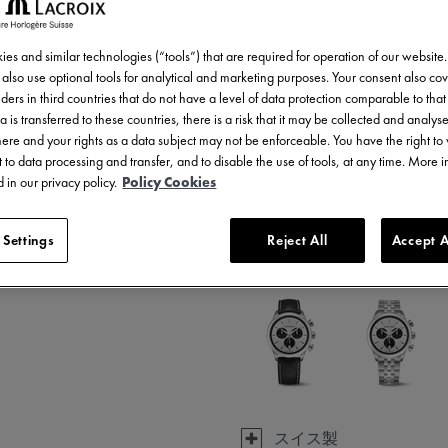
¥ 147,400
税込
es and similar technologies (“tools”) that are required for operation of our website
also use optional tools for analytical and marketing purposes. Your consent also cov
ders in third countries that do not have a level of data protection comparable to that 
a is transferred to these countries, there is a risk that it may be collected and analys
there and your rights as a data subject may not be enforceable. You have the right t
 to data processing and transfer, and to disable the use of tools, at any time. More 
 in our privacy policy.
Policy Cookies
 Settings
Reject All
Accept A
7 バリエーションで利用可能
スイス製