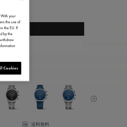
. With your
ers the use of
in the EU. If
入荷通知登録
ed by the
o withdraw
information
お問い合せ
ll Cookies
送料無料