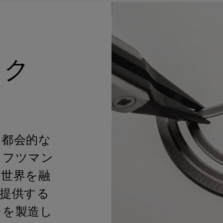
ァク
、都会的な
ラフツマン
の世界を融
提供する
チを製造し