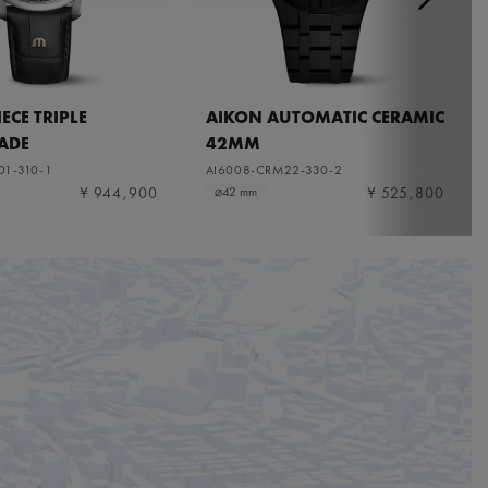
ECE TRIPLE
AIKON AUTOMATIC CERAMIC
ADE
42MM
01-310-1
AI6008-CRM22-330-2
¥ 944,900
¥ 525,800
⌀42 mm