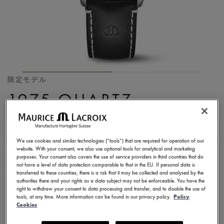
限定モデル
1975 QUARTZ
CHRONOGRAPH DAY
DATE LIMITED EDITION
We use cookies and similar technologies (“tools”) that are required for operation of our
website. With your consent, we also use optional tools for analytical and marketing
751138-SS001-130-2
purposes. Your consent also covers the use of service providers in third countries that do
not have a level of data protection comparable to that in the EU. If personal data is
¥ 250,800
税込
transferred to these countries, there is a risk that it may be collected and analysed by the
authorities there and your rights as a data subject may not be enforceable. You have the
right to withdraw your consent to data processing and transfer, and to disable the use of
tools, at any time. More information can be found in our privacy policy.
Policy
お問い合せ
Cookies