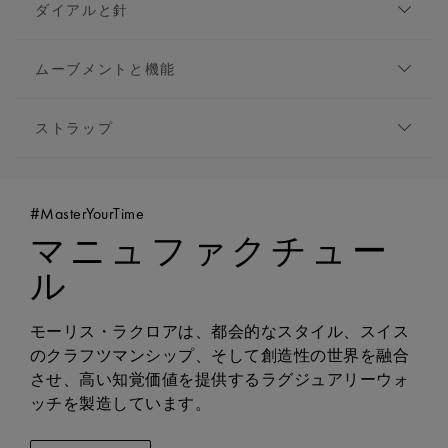
ダイアルと針
1975コレクション。新しさを感じさせる一方で、定番と
素材:
ステンレススティール
して愛されてきたモーリス・ラクロアならではの要素が
仕上げ:
サテン仕上げとポリッシュ仕上げ
ダイアル:
シルバー, サンブラッシュ仕上げ, ブラッ
詰まっています。
高さ:
11mm
ムーブメントと機能
クのプリント
フロントガラス:
サファイアクリスタル、ダブル無
限定モデル:
1000
アワーマーカー:
インデックス, ロジウムプレート
ムーブメントの種類:
クォーツ
反射防止コーティング
針:
ロジウムプレート
ストラップ
機能:
ケースバック:
特別な刻印入りケースバック
- タキメーター
防水性:
10気圧防水
イージーチェンジャブルシステムに対応:
はい
- クロノグラフ：センター針による秒表示、9時位
置に30分カウンター、6時位置に1/10秒カウンタ
#MasterYourTime
ー
マニュファクチュー
- 時・分表示
ル
モーリス・ラクロアは、都会的なスタイル、スイス
のクラフツマンシップ、そして創造性の世界を融合
させ、高い知覚価値を提供するラグジュアリーウォ
ッチを製造しています。