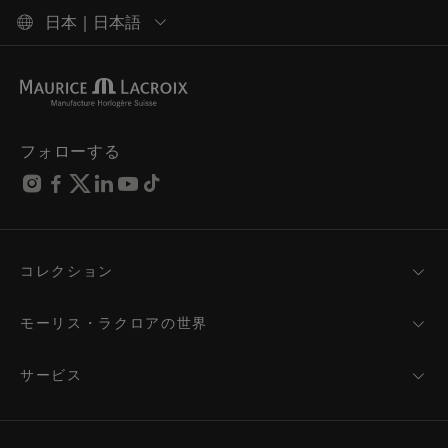
日本 | 日本語
フォローする
コレクション
MASTERPIECE
AIKON
モーリス・ラクロアの世界
1975
ニュース
PONTOS
プレスルーム
サービス
ELIROS
ブランド
サービス
FIABA
パートナーシップ
お手入れのアドバイス
新製品
フレンド・オブ・ザ・ブランド
取扱説明書