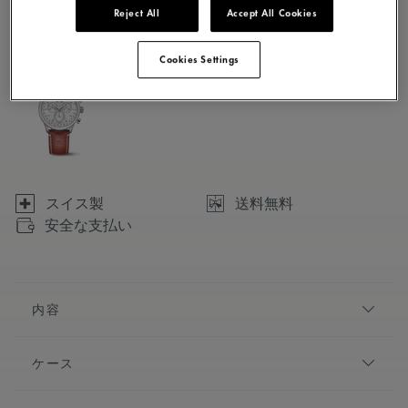
Reject All
Accept All Cookies
1 バリエーションで利用可能
Cookies Settings
スイス製
送料無料
安全な支払い
内容
エレガントなスタイルと流麗なプロポーションに恵まれ
ケース
た1975コレクションは、ヴィンテージの雰囲気を醸し出
しながら、同時にこの先も色あせることのない魅力を約
直径:
40 mm
束します。端正で洗練され、高い知覚価値を提供する