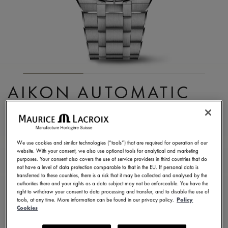
AIKON AUTOMATIC
CHRONOGRAPH
AI6038-SS002-330-1
We use cookies and similar technologies (“tools”) that are required for operation of our
¥ 518,100
税込
website. With your consent, we also use optional tools for analytical and marketing
purposes. Your consent also covers the use of service providers in third countries that do
not have a level of data protection comparable to that in the EU. If personal data is
transferred to these countries, there is a risk that it may be collected and analysed by the
お問い合せ
authorities there and your rights as a data subject may not be enforceable. You have the
right to withdraw your consent to data processing and transfer, and to disable the use of
tools, at any time. More information can be found in our privacy policy.
Policy
Cookies
2年保証