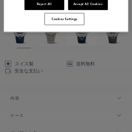
Reject All
Accept All Cookies
10 バリエーションで利用可能
Cookies Settings
スイス製
送料無料
安全な支払い
内容
都会的な印象、コンテンポラリーな美しさ、人間工学に
ケース
基づいたデザイン、そしてメカニカルな心臓部によっ
て、この時計は都会生活に理想的なパートナーとなって
直径:
44 mm
います。遊び心溢れるコントラストとシェイプで、「ア