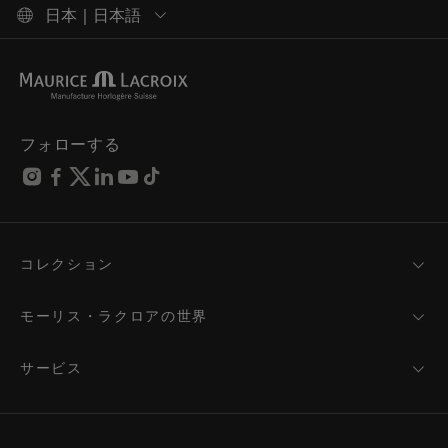
日本 | 日本語
フォローする
コレクション
MASTERPIECE
AIKON
モーリス・ラクロアの世界
1975
ニュース
PONTOS
プレスルーム
サービス
ELIROS
ブランド
サービス
FIABA
パートナーシップ
お手入れのアドバイス
新製品
フレンド・オブ・ザ・ブランド
取扱説明書