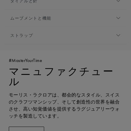
ダイアルと針
イコン オートマティック」は大胆なステートメントを打
素材:
ステンレススティール
ち出します。
仕上げ:
サンドブラスト仕上げとポリッシュ仕上げ
ダイアル:
ブラック, サンブラッシュ仕上げのスク
高さ:
15mm
ムーブメントと機能
エア装飾, ポリッシュ仕上げのリング
フロントガラス:
サファイアクリスタル、ダブル無
アワーマーカー:
インデックス, ロジウムプレート
ムーブメントの種類:
自動巻き
反射防止コーティング
針:
ロジウムプレート, ホワイトのスーパールミノ
ストラップ
機能:
ケースバック:
無反射コーティングを施したサファ
バ
- クロノグラフ：センター針による秒表示、12時位
イアガラスを使用したオープンケースバック
ブレスレット/ストラップ:
ステンレススティール
特別な針:
ロジウムメッキのクロノグラフセコンド
置に30分カウンター、6時位置に12時間カウンター
ベゼル:
6つの「爪」がデザインされたベゼル
製ブレスレット
針
- 3時位置に日付・曜日表示
リューズ:
ねじ込み式リューズ
#MasterYourTime
幅:
25mm
- 時・分表示
防水性:
20気圧防水
マニュファクチュー
イージーチェンジャブルシステムに対応:
はい
- 9時位置にスモールセコンド
ル
キャリバー:
自動巻きムーブメント ML112
パワーリザーブ:
48時間
周波数:
毎時28,800回
モーリス・ラクロアは、都会的なスタイル、スイス
ジュエリー:
25
のクラフツマンシップ、そして創造性の世界を融合
させ、高い知覚価値を提供するラグジュアリーウォ
ッチを製造しています。