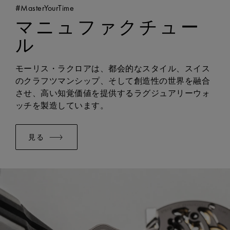
周波数:
毎時28,800回
防水性:
10気圧防水
#MasterYourTime
「m」ロゴが特徴
ジュエリー:
18
マニュファクチュー
幅:
23 mm
バックル:
フォールディングバックル
ル
バックルの素材:
ステンレススティール
イージーチェンジャブルシステムに対応:
はい
モーリス・ラクロアは、都会的なスタイル、スイス
ブレスレット/ストラップ:
レザーストラップ
のクラフツマンシップ、そして創造性の世界を融合
幅:
23 mm
させ、高い知覚価値を提供するラグジュアリーウォ
ッチを製造しています。
見る