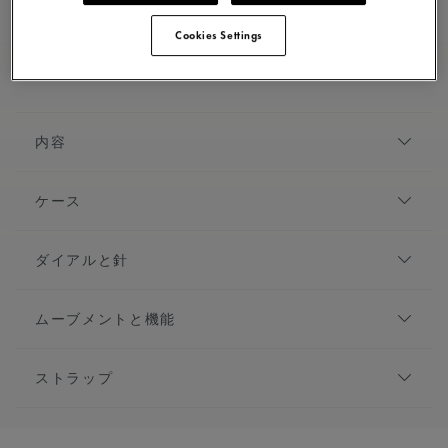
スイス製
送料無料
Cookies Settings
安全な支払い
内容
『AIKON Manual Club Japan Edition』は、伝説のベストセ
ケース
ラー「カリプソ」の復刻版として2016年に登場した「ア
イコン」の都会的なデザインを踏襲しながら、今回初め
直径:
39 mm
て手巻きムーブメントを搭載した限定（500本）モデル
ダイアルと針
です。
素材:
ステンレススティール
仕上げ:
サテン仕上げとポリッシュ仕上げ
限定モデル:
500
ダイアル:
ブルー, クル・ド・パリ装飾
高さ:
10mm
ムーブメントと機能
アワーマーカー:
インデックス, ロジウムプレート,
フロントガラス:
サファイアクリスタル、ダブル無
ホワイトのスーパールミノバ
ムーブメントの種類:
手巻き
反射防止コーティング
針:
ロジウムプレート, ホワイトのスーパールミノ
ストラップ
機能:
時・分表示
ケースバック:
オープンケースバックにサファイア
バ
キャリバー:
手巻きムーブメント ML145
ガラスと特別な刻印入り
ブレスレット/ストラップ:
ブルー, ステンレスステ
パワーリザーブ:
42時間
ベゼル:
6つの「爪」がデザインされたベゼル
ィール製ブレスレット, モーリス・ラクロアの