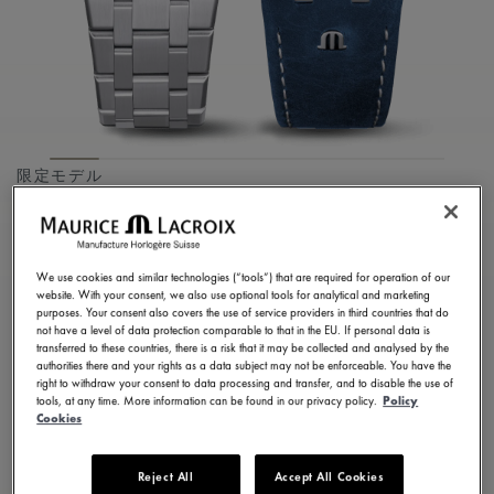
限定モデル
AIKON MANUAL CLUB
JAPAN EDITION
We use cookies and similar technologies (“tools”) that are required for operation of our
website. With your consent, we also use optional tools for analytical and marketing
AI7007-SS00E-430-C
purposes. Your consent also covers the use of service providers in third countries that do
not have a level of data protection comparable to that in the EU. If personal data is
¥ 364,100
税込
transferred to these countries, there is a risk that it may be collected and analysed by the
authorities there and your rights as a data subject may not be enforceable. You have the
right to withdraw your consent to data processing and transfer, and to disable the use of
tools, at any time. More information can be found in our privacy policy.
Policy
お問い合せ
Cookies
Reject All
Accept All Cookies