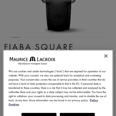
FIABA SQUARE
FA1205-SS001-110-2
¥ 147,400
税込
We use cookies and similar technologies (“tools”) that are required for operation of our
website. With your consent, we also use optional tools for analytical and marketing
purposes. Your consent also covers the use of service providers in third countries that do
お問い合せ
not have a level of data protection comparable to that in the EU. If personal data is
transferred to these countries, there is a risk that it may be collected and analysed by the
authorities there and your rights as a data subject may not be enforceable. You have the
right to withdraw your consent to data processing and transfer, and to disable the use of
2年保証
tools, at any time. More information can be found in our privacy policy.
Policy
Cookies
13 バリエーションで利用可能