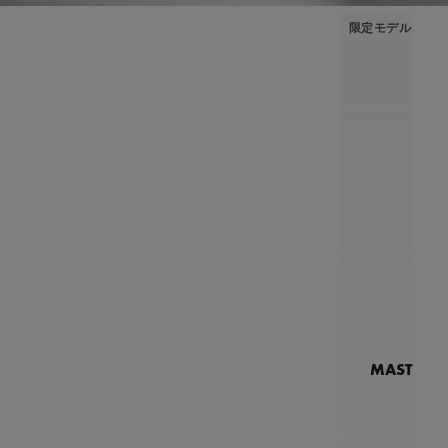
限定モデル
MASTERPI
N
MP7