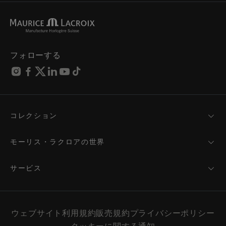
フォローする
コレクション
MASTERPIECE
AIKON
モーリス・ラクロアの世界
1975
ニュース
PONTOS
プレスルーム
サービス
ELIROS
ブランド
サービス
FIABA
パートナーシップ
お手入れのアドバイス
新製品
フレンド・オブ・ザ・ブランド
取扱説明書
ウェブサイト利用規約
販売規約
プライバシーポリシー
ウィメンズ
サービスと料金