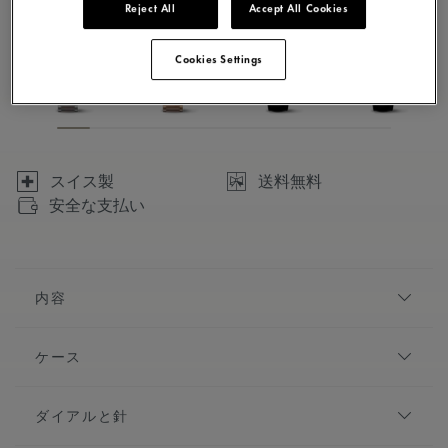
Reject All
Accept All Cookies
Cookies Settings
スイス製
送料無料
安全な支払い
内容
おとぎ話に命を吹き込む「フィアバ」。繊細さを讃え、
ケース
現代のスタイリッシュな女性をイメージしています。エ
レガントなデザインと豪華なディテールを備えたこのレ
直径:
24.00 x 34.00 mm
ディース ウォッチは、手頃な価格で手に入れることがで
ダイアルと針
きるラグジュアリーを実現。夜のお出かけに最適なパー
素材:
ステンレススティール
トナーです。
仕上げ:
ポリッシュ仕上げ