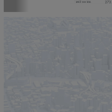
273
⌀43 mm มม.