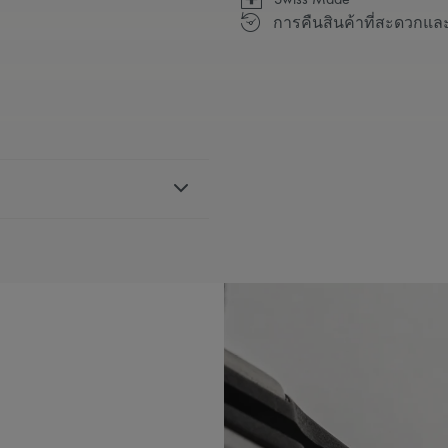
การคืนสินค้าที่สะดวกแล
, สายนาฬิกาหนัง, ประดับ
้างอิง 751007, 756007,