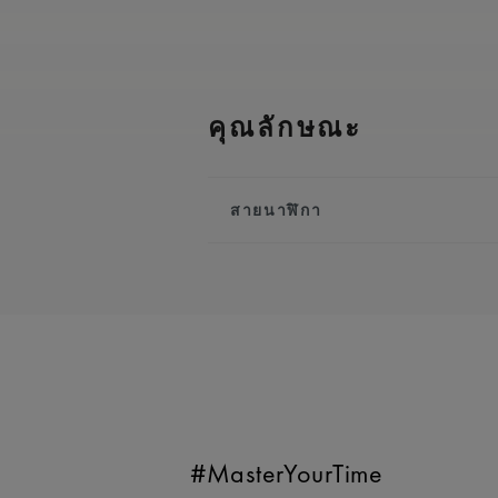
คุณลักษณะ
สายนาฬิกา
สายโลหะ/สายหนัง:
สีน้ำตาล
โลโก้ ‘m’ ของ Maurice Lacroix
ความเข้ากันได้:
เข้ากันได้กับอ
756008
ความกว้าง:
20 มม.
มีระบบเปลี่ยนแบบง่าย:
ใช่
#MasterYourTime