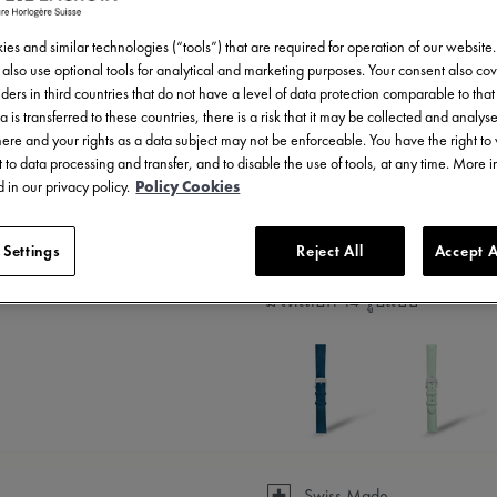
สั่งซื้อล่วงหน้า
es and similar technologies (“tools”) that are required for operation of our website
การจัดส่งโดยประมาณ: 01/
also use optional tools for analytical and marketing purposes. Your consent also cov
ders in third countries that do not have a level of data protection comparable to that 
a is transferred to these countries, there is a risk that it may be collected and analys
there and your rights as a data subject may not be enforceable. You have the right t
 to data processing and transfer, and to disable the use of tools, at any time. More 
 in our privacy policy.
Policy Cookies
 Settings
Reject All
Accept A
มีให้เลือก 14 รูปแบบ
Swiss Made