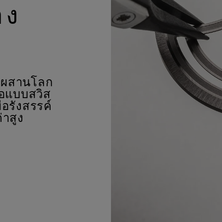
อง
ผสมผสานโลก
ือแบบสวิส
่อรังสรรค์
่าสูง