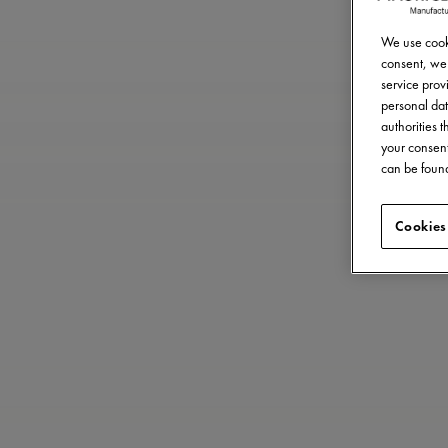
We use cooki
consent, we 
service provi
personal dat
authorities 
your consent
can be found
Cookies