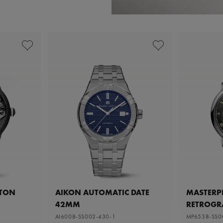
ETON
AIKON AUTOMATIC DATE
MASTERPI
42MM
RETROGR
AI6008-SS002-430-1
MP6538-SS0