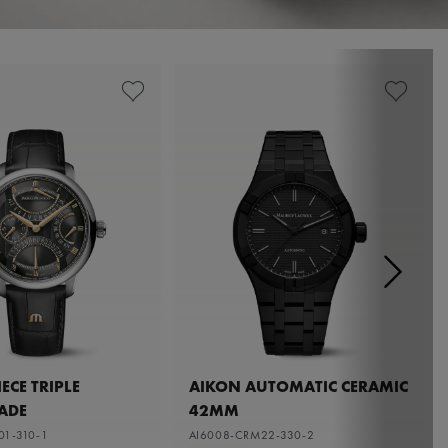
ECE TRIPLE
AIKON AUTOMATIC CERAMIC
ADE
42MM
01-310-1
AI6008-CRM22-330-2