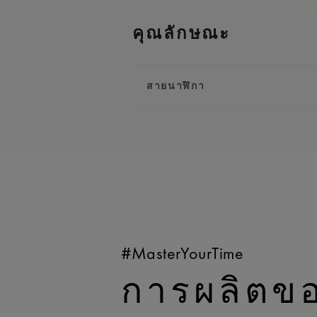
คุณลักษณะ
สายนาฬิกา
สายโลหะ/สายหนัง:
สีน้ำเงิน
ประดับโลโก้ ‘m’ ของ Maurice L
ความเข้ากันได้:
เข้ากันได้กับ
ความกว้าง:
25 มม.
มีระบบเปลี่ยนแบบง่าย:
ใช่
#MasterYourTime
การผลิตข