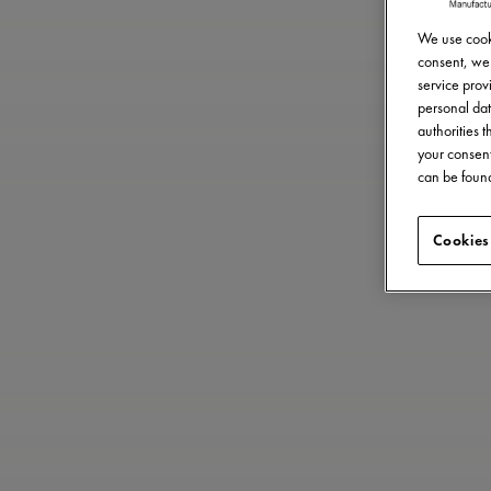
We use cooki
consent, we 
service provi
personal dat
authorities 
your consent
can be found
Cookies