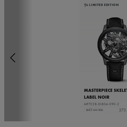
รุ่น LIMITED EDITION
MASTERPIECE SKEL
LABEL NOIR
MP7228-DLB04-090-2
273
⌀43 mm มม.