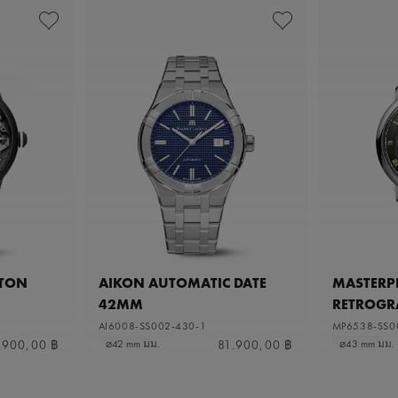
ETON
AIKON AUTOMATIC DATE
MASTERPI
42MM
RETROGR
AI6008-SS002-430-1
MP6538-SS0
.900,00 ฿
81.900,00 ฿
⌀42 mm มม.
⌀43 mm มม.