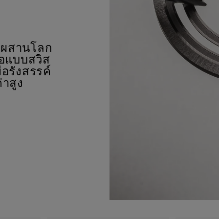
ผสมผสานโลก
ือแบบสวิส
่อรังสรรค์
่าสูง