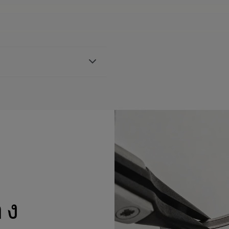
, สายนาฬิกาหนังลูกวัว,
acroix
อ้างอิง AI6038 และ AI6088
อง