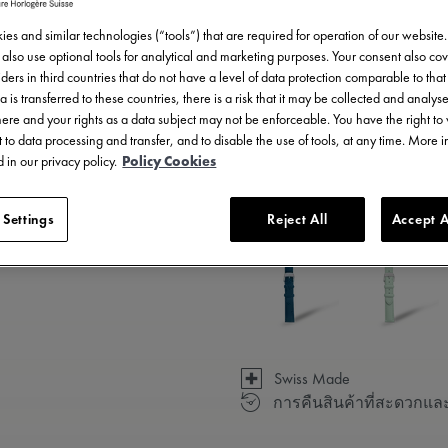
es and similar technologies (“tools”) that are required for operation of our website
also use optional tools for analytical and marketing purposes. Your consent also cov
ders in third countries that do not have a level of data protection comparable to that 
a is transferred to these countries, there is a risk that it may be collected and analys
there and your rights as a data subject may not be enforceable. You have the right t
 to data processing and transfer, and to disable the use of tools, at any time. More 
 in our privacy policy.
Policy Cookies
มีให้เลือก 14 รูปแบบ
 Settings
Reject All
Accept A
Swiss Made
การคืนสินค้าที่สะดวกแล