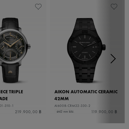
ECE TRIPLE
AIKON AUTOMATIC CERAMIC
ADE
42MM
01-310-1
AI6008-CRM22-330-2
219.900,00 ฿
119.900,00 ฿
⌀42 mm มม.