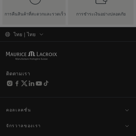
การคืนสินค้าที่สะดวกและรวดเร็ว
การชำระเงินอย่างปลอดภัย
ไทย | ไทย
ติดตามเรา
คอลเลคชั่น
MASTERPIECE
AIKON
จักรวาลของเรา
1975
ข่าวสาร