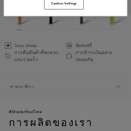
Cookies Settings
Swiss Made
จัดส่งฟรี
การคืนสินค้าที่สะดวก
การชำระเงินอย่าง
และรวดเร็ว
ปลอดภัย
สายนาฬิกา
สายโลหะ/สายหนัง:
สีชมพู, สายนาฬิกายาง, ประดับ
โลโก้ ‘m’ ของ Maurice Lacroix
#MasterYourTime
ความเข้ากันได้:
เข้ากันได้กับอ้างอิง AI1108, AI6007
การผลิตของเรา
และ AI6057
ความกว้าง:
23 มม.