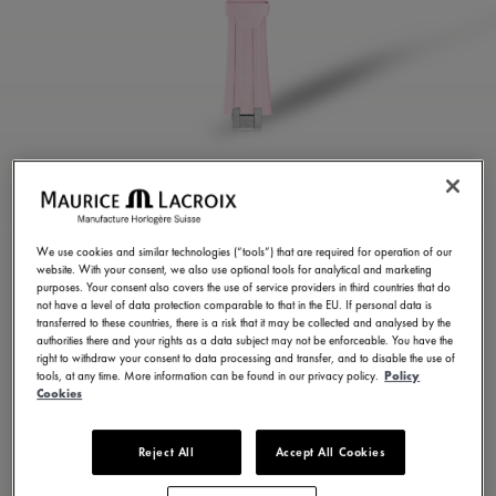
สายนาฬิกายางสีชมพู
ML822-005076
We use cookies and similar technologies (“tools”) that are required for operation of our
website. With your consent, we also use optional tools for analytical and marketing
8.600,00 ฿
รวมภาษีมูลค่าเพิ่ม (VAT)
purposes. Your consent also covers the use of service providers in third countries that do
not have a level of data protection comparable to that in the EU. If personal data is
transferred to these countries, there is a risk that it may be collected and analysed by the
authorities there and your rights as a data subject may not be enforceable. You have the
ติดต่อเรา
right to withdraw your consent to data processing and transfer, and to disable the use of
tools, at any time. More information can be found in our privacy policy.
Policy
Cookies
มีให้เลือก 23 รูปแบบ
Reject All
Accept All Cookies