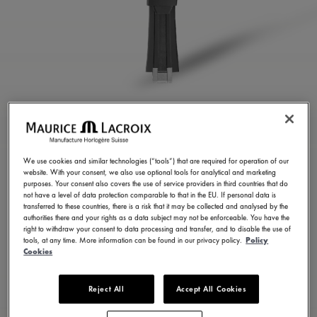
สายยางสีเทา
ML822-005021
We use cookies and similar technologies (“tools”) that are required for operation of our
website. With your consent, we also use optional tools for analytical and marketing
8.600,00 ฿
รวมภาษีมูลค่าเพิ่ม (VAT)
purposes. Your consent also covers the use of service providers in third countries that do
not have a level of data protection comparable to that in the EU. If personal data is
transferred to these countries, there is a risk that it may be collected and analysed by the
authorities there and your rights as a data subject may not be enforceable. You have the
ติดต่อเรา
right to withdraw your consent to data processing and transfer, and to disable the use of
tools, at any time. More information can be found in our privacy policy.
Policy
Cookies
มีให้เลือก 23 รูปแบบ
Reject All
Accept All Cookies