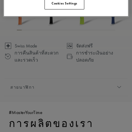
Cookies Settings
Swiss Made
จัดส่งฟรี
การคืนสินค้าที่สะดวก
การชำระเงินอย่าง
และรวดเร็ว
ปลอดภัย
สายนาฬิกา
สายโลหะ/สายหนัง:
สีเทา, สายนาฬิกายาง, ประดับ
โลโก้ ‘m’ ของ Maurice Lacroix
#MasterYourTime
ความเข้ากันได้:
เข้ากันได้กับอ้างอิง AI1108, AI6007
การผลิตของเรา
และ AI6057
ความกว้าง:
24 มม.