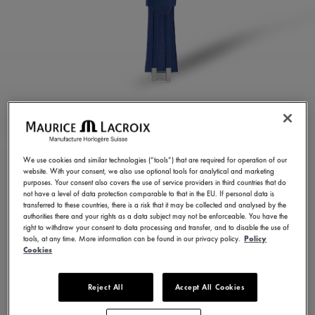
สายยางสีน้ำเงิน
ML822-005024
We use cookies and similar technologies (“tools”) that are required for operation of our
website. With your consent, we also use optional tools for analytical and marketing
8.600,00 ฿
รวมภาษีมูลค่าเพิ่ม (VAT)
purposes. Your consent also covers the use of service providers in third countries that do
not have a level of data protection comparable to that in the EU. If personal data is
transferred to these countries, there is a risk that it may be collected and analysed by the
authorities there and your rights as a data subject may not be enforceable. You have the
ติดต่อเรา
right to withdraw your consent to data processing and transfer, and to disable the use of
tools, at any time. More information can be found in our privacy policy.
Policy
Cookies
มีให้เลือก 23 รูปแบบ
Reject All
Accept All Cookies