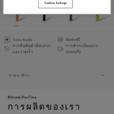
Cookies Settings
Swiss Made
จัดส่งฟรี
การคืนสินค้าที่สะดวก
การชำระเงินอย่าง
และรวดเร็ว
ปลอดภัย
สายนาฬิกา
สายโลหะ/สายหนัง:
สีน้ำเงิน, สายนาฬิกายาง,
ประดับโลโก้ ‘m’ ของ Maurice Lacroix
#MasterYourTime
ความเข้ากันได้:
เข้ากันได้กับอ้างอิง AI1118, AI6008,
การผลิตของเรา
AI6058 และ AI6158
ความกว้าง:
25 มม.