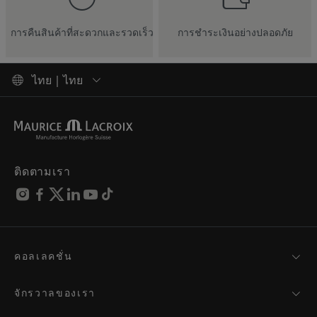
การคืนสินค้าที่สะดวกและรวดเร็ว
การชำระเงินอย่างปลอดภัย
ไทย | ไทย
ติดตามเรา
คอลเลคชั่น
MASTERPIECE
AIKON
จักรวาลของเรา
1975
ข่าวสาร