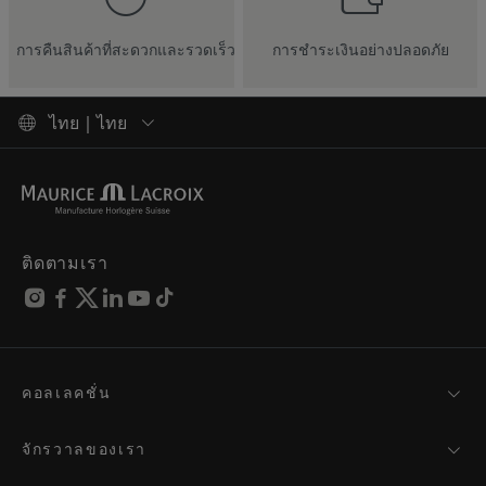
การคืนสินค้าที่สะดวกและรวดเร็ว
การชำระเงินอย่างปลอดภัย
ไทย | ไทย
ติดตามเรา
คอลเลคชั่น
MASTERPIECE
AIKON
จักรวาลของเรา
1975
ข่าวสาร