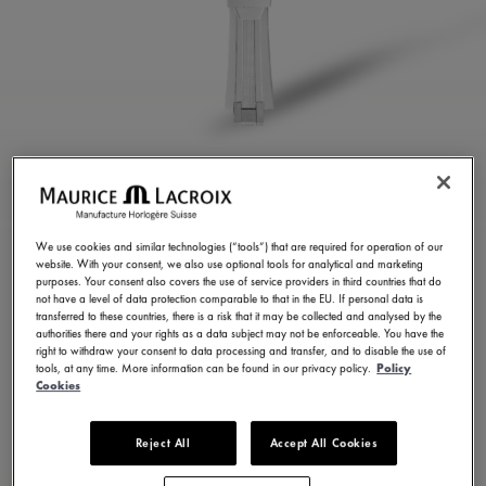
สายยางสีเทาอ่อน
ML822-005018
We use cookies and similar technologies (“tools”) that are required for operation of our
website. With your consent, we also use optional tools for analytical and marketing
8.600,00 ฿
รวมภาษีมูลค่าเพิ่ม (VAT)
purposes. Your consent also covers the use of service providers in third countries that do
not have a level of data protection comparable to that in the EU. If personal data is
transferred to these countries, there is a risk that it may be collected and analysed by the
authorities there and your rights as a data subject may not be enforceable. You have the
ติดต่อเรา
right to withdraw your consent to data processing and transfer, and to disable the use of
tools, at any time. More information can be found in our privacy policy.
Policy
Cookies
มีให้เลือก 23 รูปแบบ
Reject All
Accept All Cookies