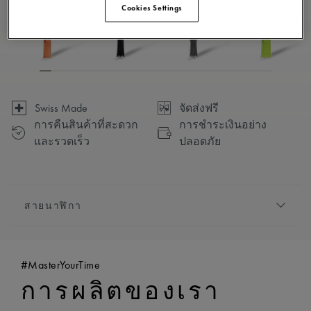
Cookies Settings
Swiss Made
จัดส่งฟรี
การคืนสินค้าที่สะดวก
การชำระเงินอย่าง
และรวดเร็ว
ปลอดภัย
สายนาฬิกา
สายโลหะ/สายหนัง:
สีเทาอ่อน, สายนาฬิกายาง,
ประดับโลโก้ ‘m’ ของ Maurice Lacroix
#MasterYourTime
ความเข้ากันได้:
เข้ากันได้กับอ้างอิง AI1118, AI6008,
การผลิตของเรา
AI6058 และ AI6158
ความกว้าง:
25 มม.