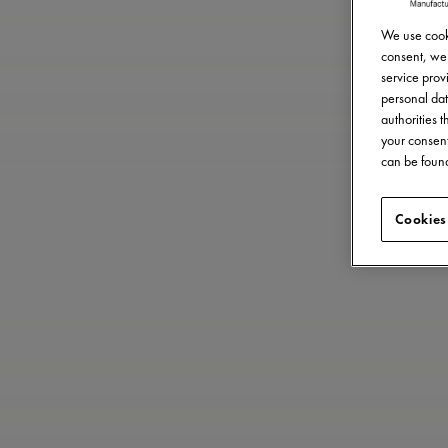
We use cooki
consent, we 
service provi
personal dat
authorities 
your consent
can be found
Cookies