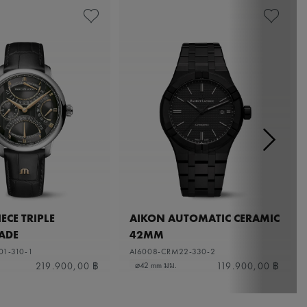
ECE TRIPLE
AIKON AUTOMATIC CERAMIC
ADE
42MM
01-310-1
AI6008-CRM22-330-2
219.900,00 ฿
119.900,00 ฿
⌀42 mm มม.