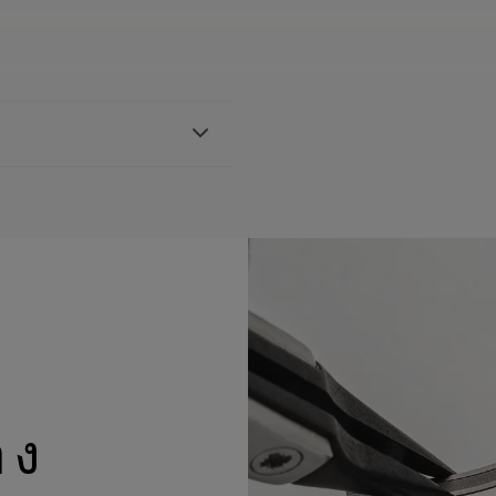
วอยซ์, สายนาฬิกายาง,
acroix
้างอิง AI1108, AI6007 และ
อง