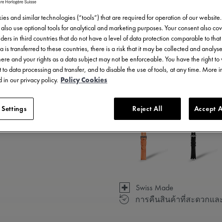
es and similar technologies (“tools”) that are required for operation of our website
also use optional tools for analytical and marketing purposes. Your consent also cov
ders in third countries that do not have a level of data protection comparable to that 
a is transferred to these countries, there is a risk that it may be collected and analys
there and your rights as a data subject may not be enforceable. You have the right t
 to data processing and transfer, and to disable the use of tools, at any time. More 
 in our privacy policy.
Policy Cookies
มีให้เลือก 23 รูปแบบ
 Settings
Reject All
Accept A
Swiss Made
การคืนสินค้าที่สะดวกแล