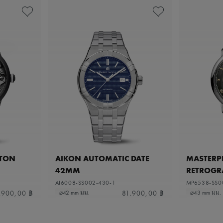
ETON
AIKON AUTOMATIC DATE
MASTERPI
42MM
RETROGR
AI6008-SS002-430-1
MP6538-SS0
.900,00 ฿
81.900,00 ฿
⌀42 mm มม.
⌀43 mm มม.