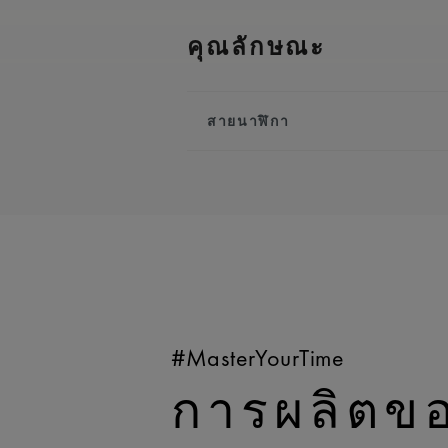
คุณลักษณะ
สายนาฬิกา
สายโลหะ/สายหนัง:
สีเทอร์ค
ประดับโลโก้ ‘m’ ของ Maurice L
ความเข้ากันได้:
เข้ากันได้กับอ
AI6057
ความกว้าง:
23 มม.
มีระบบเปลี่ยนแบบง่าย:
ใช่
#MasterYourTime
การผลิตข