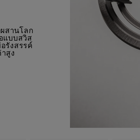
ผสมผสานโลก
ือแบบสวิส
่อรังสรรค์
่าสูง