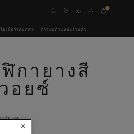
0
รื่องมือกำหนดค่า
ตัวระบุตําแหน่งร้านค้า
ฬิกายางสี
วอยซ์
าเพิ่ม (VAT)