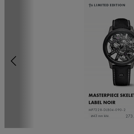
รุ่น LIMITED EDITION
MASTERPIECE SKEL
LABEL NOIR
MP7228-DLB04-090-2
273
⌀43 mm มม.